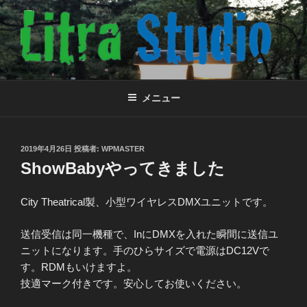
コ
ン
テ
ン
ツ
株式会社リトラスタジオ
小さな会社のウェブサイト
へ
メニュー
ス
キ
ッ
投
2019年4月26日
投稿者:
WPMASTER
プ
稿
ShowBabyやってきました
日:
City Theatrical製、小型ワイヤレスDMXユニットです。
送信受信は同一機種で、InにDMXを入れた瞬間に送信ユ
ニットになります。手のひらサイズで電源はDC12Vで
す。RDMもいけますよ。
技適マーク付きです。安心してお使いください。