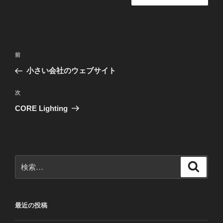
投
前
前
稿
の
小さい会社のウェブサイト
ナ
投
ビ
稿
次
次
ゲ
の
CORE Lighting
投
ー
稿
シ
ョ
ン
検
検
索
索:
最近の投稿