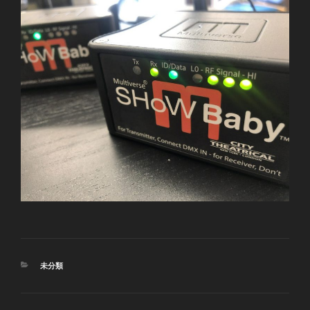
カ
未分類
テ
ゴ
リ