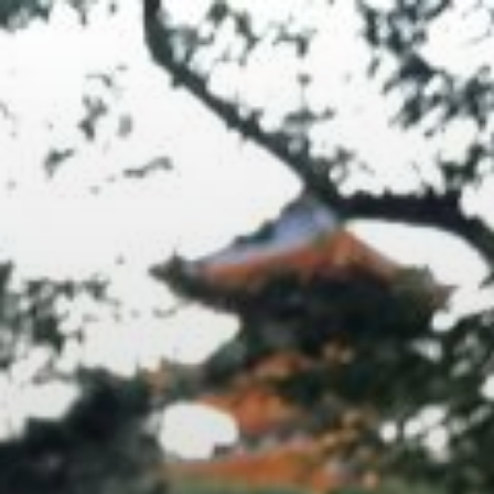
コ
ン
テ
ン
ツ
へ
ス
キ
ッ
プ