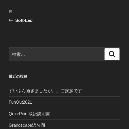
投
前
前
稿
の
Soft-Led
ナ
投
ビ
稿
ゲ
ー
検
検
シ
索
索:
ョ
ン
最近の投稿
ずいぶん過ぎましたが。。ご挨拶です
FunOut2021
QolorPoint取扱説明書
Grandscape浜名湖