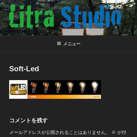
コ
ン
テ
ン
ツ
株式会社リトラスタジオ
小さな会社のウェブサイト
へ
メニュー
ス
キ
ッ
Soft-Led
プ
コメントを残す
メールアドレスが公開されることはありません。
※
が付