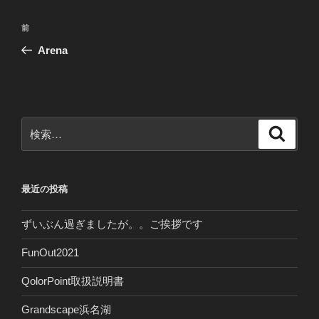
投
前
前
稿
の
Arena
ナ
投
ビ
稿
ゲ
ー
検
検
シ
索
索:
ョ
ン
最近の投稿
ずいぶん過ぎましたが。。ご挨拶です
FunOut2021
QolorPoint取扱説明書
Grandscape浜名湖