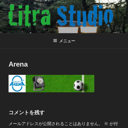
コ
ン
テ
ン
ツ
株式会社リトラスタジオ
小さな会社のウェブサイト
へ
メニュー
ス
キ
ッ
Arena
プ
コメントを残す
メールアドレスが公開されることはありません。
※
が付