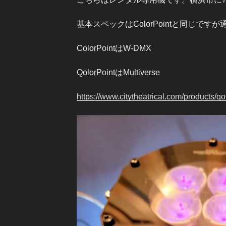
基本スペックはColorPointと同じです
ColorPointはW-DMX
QolorPointはMultiverse
https://www.citytheatrical.com/products/qo