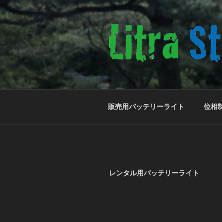
コ
ン
テ
ン
ツ
へ
株式会社リト
小さな会社のウェブサイト
ス
キ
ッ
販売用バッテリーライト
位相
プ
レンタル用バッテリーライト