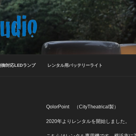
ラスタジオ
制御対応LEDランプ
レンタル用バッテリーライト
QolorPoint （CityTheatrical製）
2020年よりレンタルを開始しました。
こちらはレンタル専用機です。横浜市に7